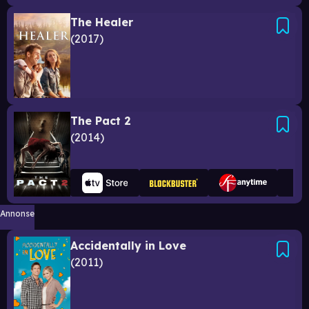
The Healer
2017
The Pact 2
2014
Annonse
Accidentally in Love
2011