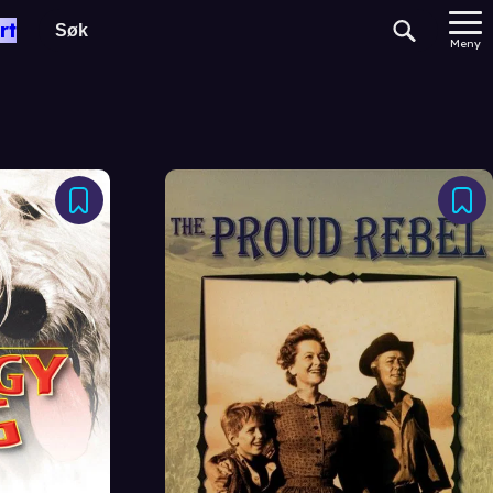
rt
Meny