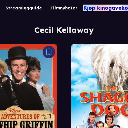
Kjøp kinogaveko
Streamingguide
Filmnyheter
Cecil Kellaway