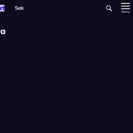
rt
Meny
ra