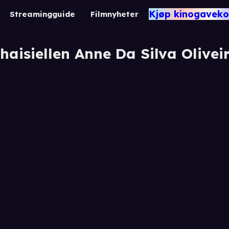
Kjøp kinogaveko
Streamingguide
Filmnyheter
haisiellen Anne Da Silva Olivei