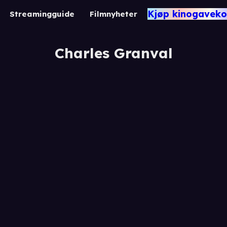
Kjøp kinogaveko
Streamingguide
Filmnyheter
Charles Granval