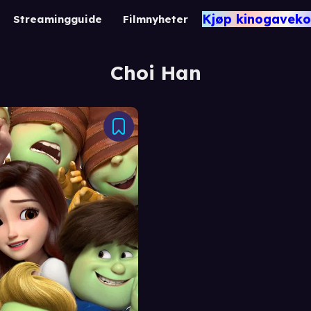
Kjøp kinogaveko
Streamingguide
Filmnyheter
Choi Han