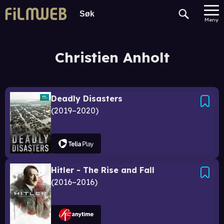
Meny
Christien Anholt
Deadly Disasters
2019–2020
Hitler - The Rise and Fall
2016–2016