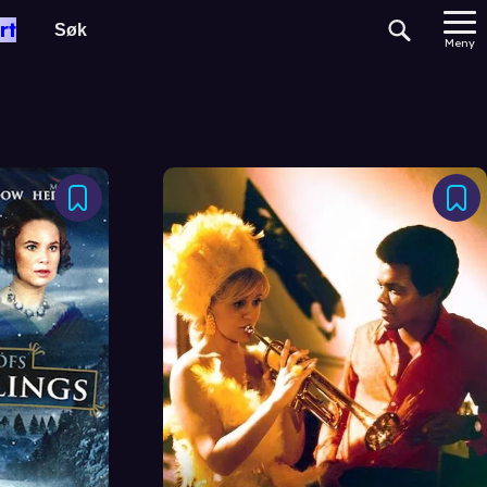
rt
Meny