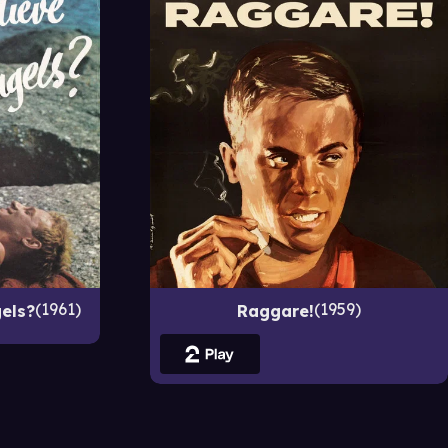
1961
1959
gels?
Raggare!