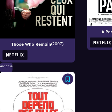
A Per
2007
Those Who Remain
Annonse