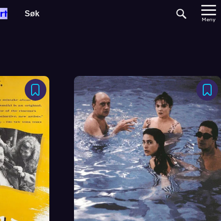
rt
Meny