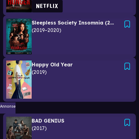
Sleepless Society Insomnia (2019)
2019–2020
Happy Old Year
2019
Annonse
BAD GENIUS
2017