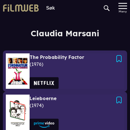
Meny
Claudia Marsani
The Probability Factor
1976
Leieboerne
1974