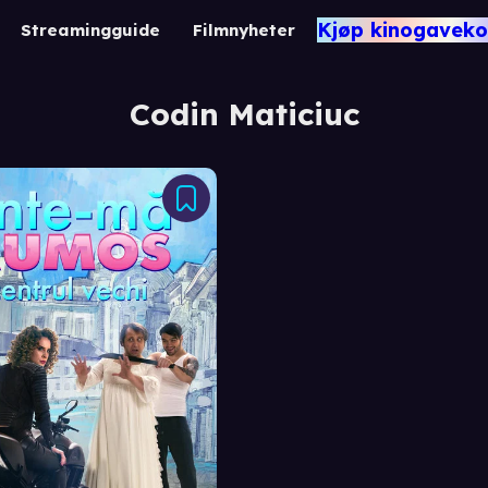
Kjøp kinogaveko
Streamingguide
Filmnyheter
Codin Maticiuc