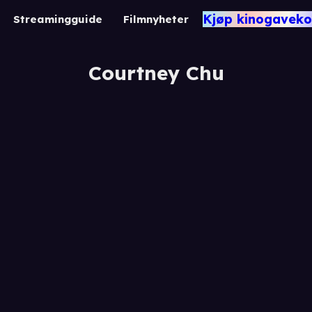
Kjøp kinogaveko
Streamingguide
Filmnyheter
Courtney Chu