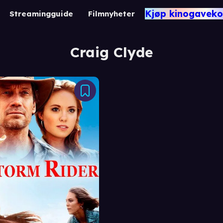
Kjøp kinogaveko
Streamingguide
Filmnyheter
Craig Clyde