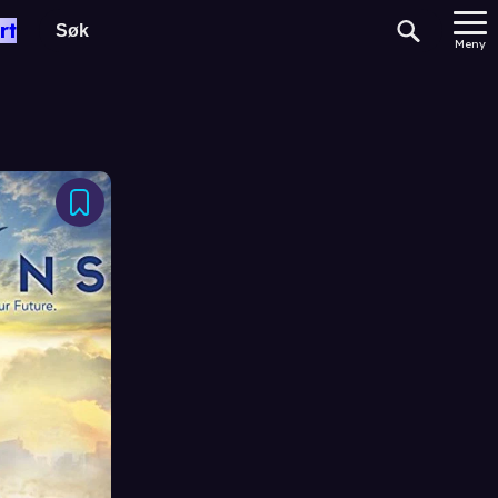
rt
Meny