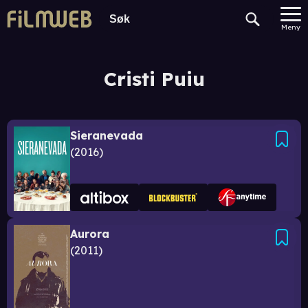
Meny
Cristi Puiu
Sieranevada
2016
Aurora
2011