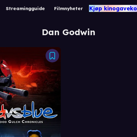
Kjøp kinogaveko
Streamingguide
Filmnyheter
Dan Godwin