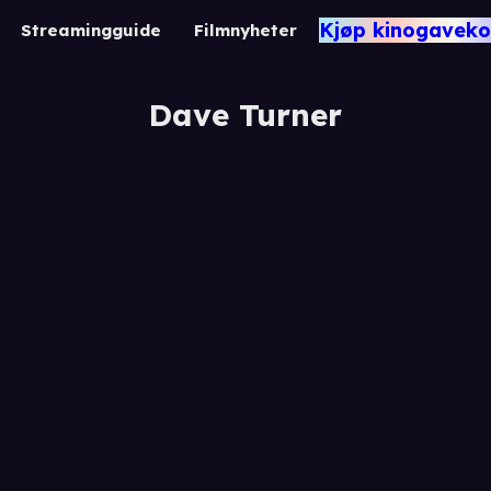
Kjøp kinogaveko
Streamingguide
Filmnyheter
Dave Turner