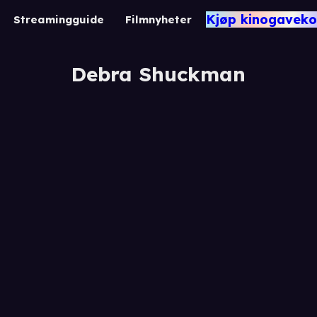
Kjøp kinogaveko
Streamingguide
Filmnyheter
Debra Shuckman