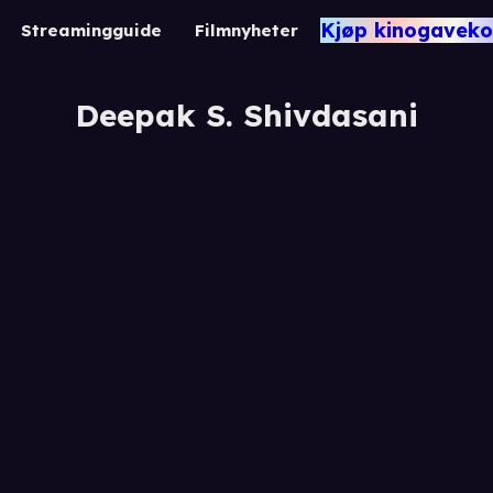
Kjøp kinogaveko
Streamingguide
Filmnyheter
Deepak S. Shivdasani