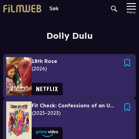
Meny
Dolly Dulu
18th Rose
2026
Fit Check: Confessions of an Ukay Queen
2023–2023