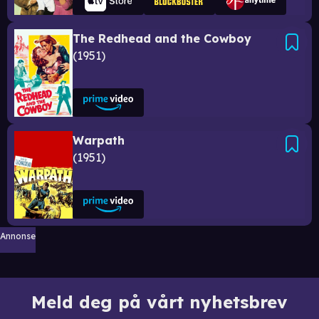
The Redhead and the Cowboy
1951
Warpath
1951
Annonse
Meld deg på vårt nyhetsbrev