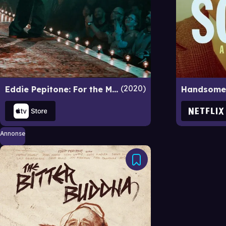
2020
Eddie Pepitone: For the Masses
Annonse