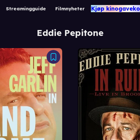
Kjøp kinogaveko
Streamingguide
Filmnyheter
Eddie Pepitone