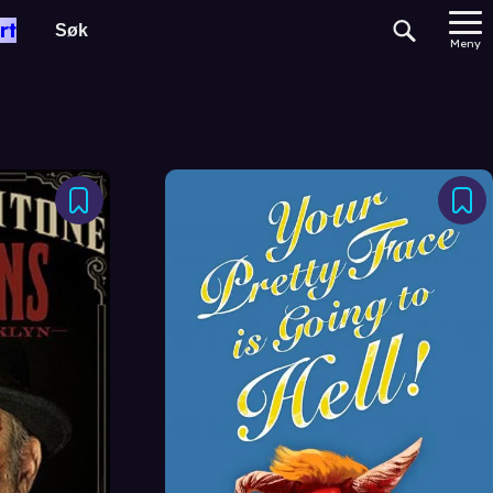
rt
Meny