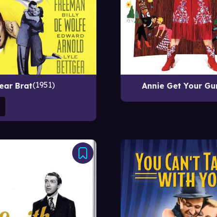
1951
ear Brat
Annie Get Your Gu