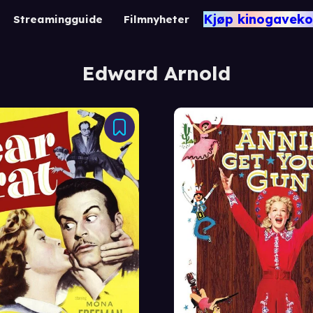
Kjøp kinogaveko
Streamingguide
Filmnyheter
Edward Arnold