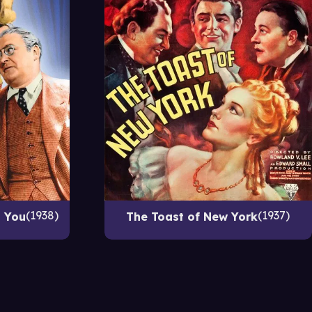
1938
1937
h You
The Toast of New York