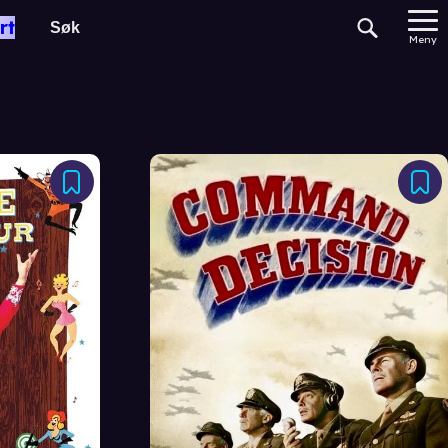
rt
Meny