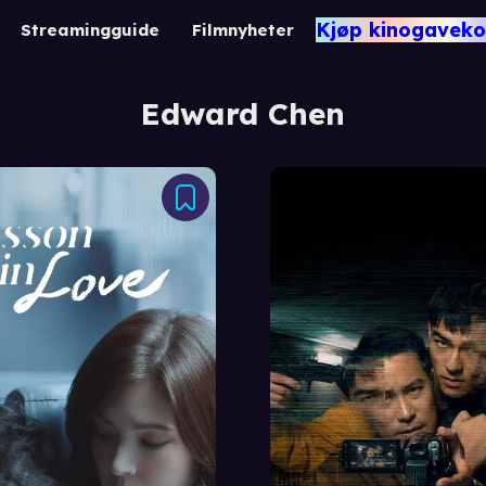
Kjøp kinogaveko
Streamingguide
Filmnyheter
Edward Chen