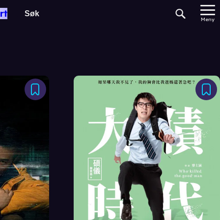
rt
Meny