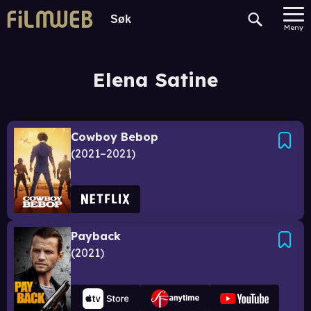
Meny
Elena Satine
Cowboy Bebop
2021–2021
Payback
2021