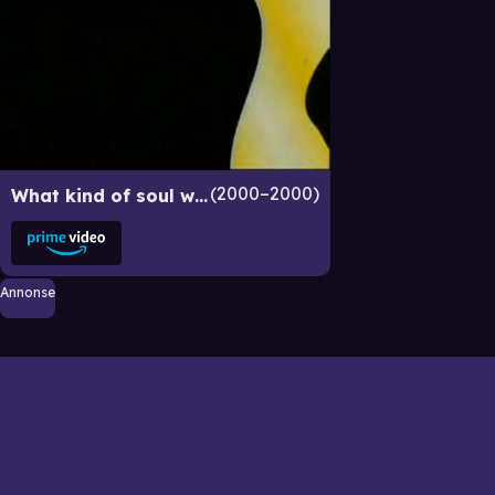
2000–2000
What kind of soul will you deliver to God, bitch?
Annonse