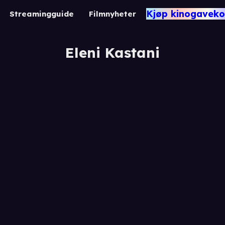
Kjøp kinogaveko
Streamingguide
Filmnyheter
Eleni Kastani