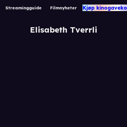
Kjøp kinogaveko
Streamingguide
Filmnyheter
Elisabeth Tverrli