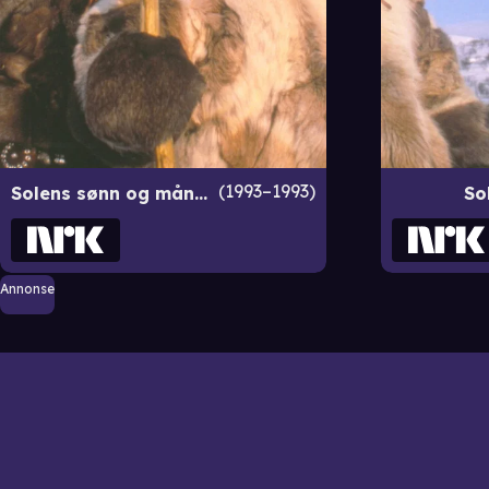
1993–1993
Solens sønn og månens datter
So
Annonse