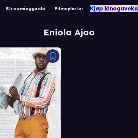
Kjøp kinogaveko
Streamingguide
Filmnyheter
Eniola Ajao