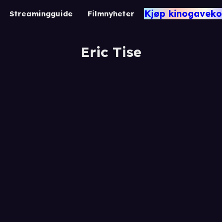
Kjøp kinogaveko
Streamingguide
Filmnyheter
Eric Tise