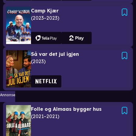
Camp Kjær
2023–2023
Så var det jul igjen
2023
Annonse
Folle og Almaas bygger hus
2021–2021