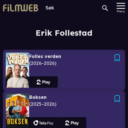
Meny
Erik Follestad
Folles verden
2026–2026
Boksen
2025–2026