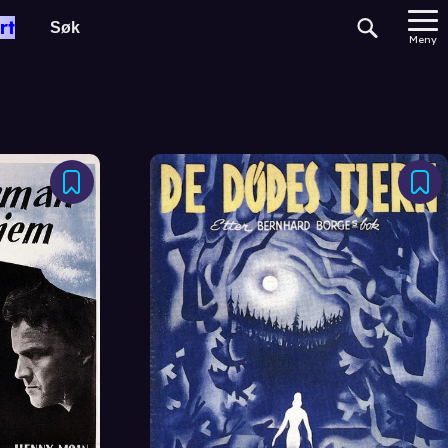
rt
Meny