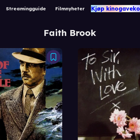
Kjøp kinogaveko
Streamingguide
Filmnyheter
Faith Brook