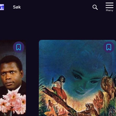
rt
Meny