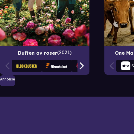
2021
Duften av roser
One Ma
Annonse