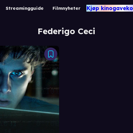
Kjøp kinogaveko
Streamingguide
Filmnyheter
Federigo Ceci