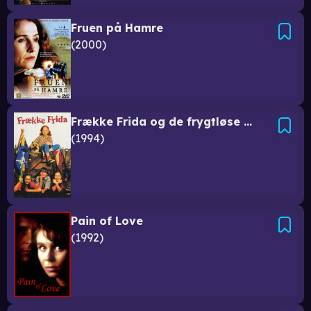
Fruen på Hamre
2000
Frække Frida og de frygtløse spioner
1994
Pain of Love
1992