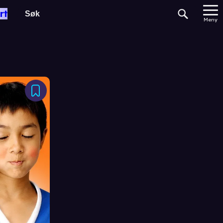
rt
Meny