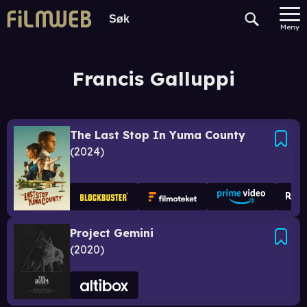
Meny
Francis Galluppi
The Last Stop In Yuma County
2024
Project Gemini
2020