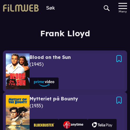
Meny
Frank Lloyd
Blood on the Sun
1945
Mytteriet på Bounty
1935