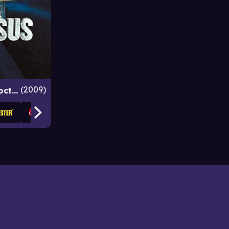
2009
The Imaginarium of Doctor Parnassus