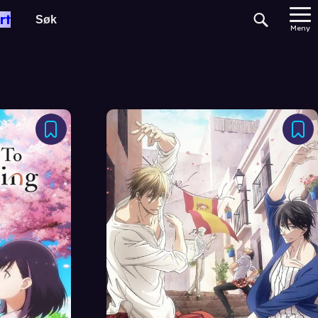
rt
Meny