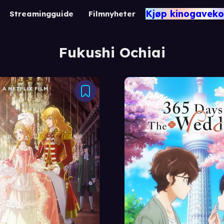
Kjøp kinogaveko
Streamingguide
Filmnyheter
Fukushi Ochiai