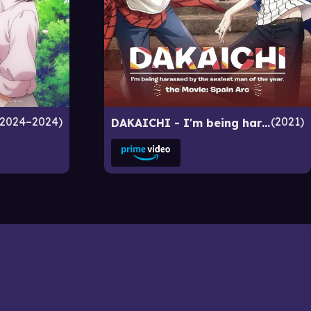
2024–2024
2021
DAKAICHI - I'm being harassed by the sexiest man of the year - the Movie: Spain Arc