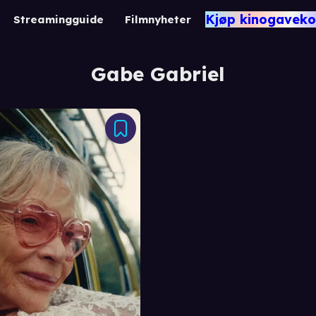
Kjøp kinogaveko
Streamingguide
Filmnyheter
Gabe Gabriel