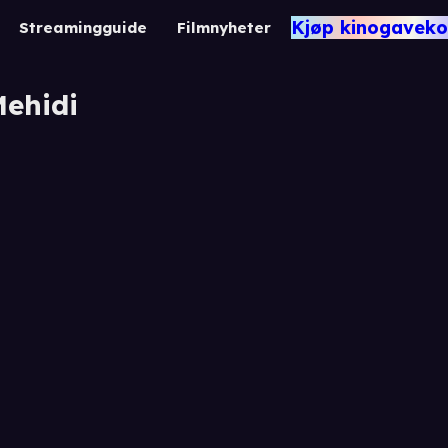
Kjøp kinogaveko
Streamingguide
Filmnyheter
ehidi