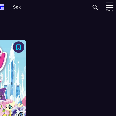
rt
Meny