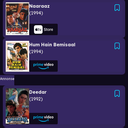
Naaraaz
1994
Hum Hain Bemisaal
1994
Annonse
Deedar
1992