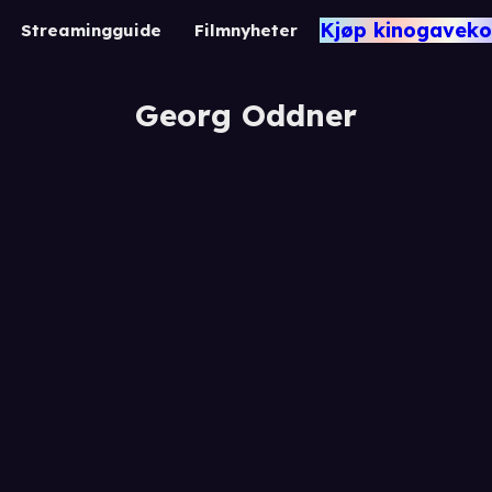
Kjøp kinogaveko
Streamingguide
Filmnyheter
Georg Oddner