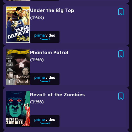
Under the Big Top
1938
Phantom Patrol
1936
Revolt of the Zombies
1936