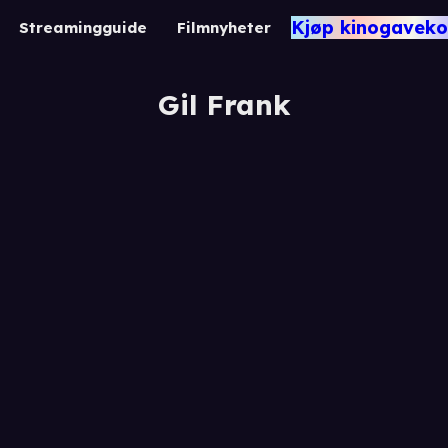
Kjøp kinogaveko
Streamingguide
Filmnyheter
Gil Frank