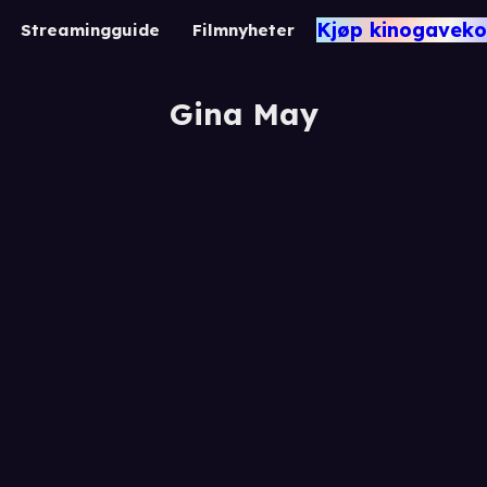
Kjøp kinogaveko
Streamingguide
Filmnyheter
Gina May