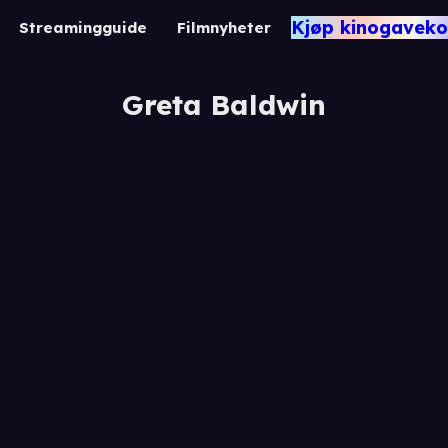
Kjøp kinogaveko
Streamingguide
Filmnyheter
Greta Baldwin